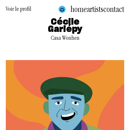
home
artists
contact
Voir le profil
Cécile
Gariépy
Casa Wonhen