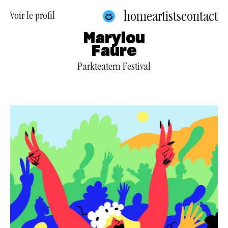
home
artists
contact
Voir le profil
Marylou
Faure
Parkteatern Festival